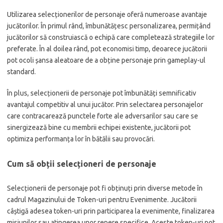
Utilizarea selecționerilor de personaje oferă numeroase avantaje
jucătorilor. În primul rând, îmbunătățesc personalizarea, permițând
jucătorilor să construiască o echipă care completează strategiile lor
preferate. În al doilea rând, pot economisi timp, deoarece jucătorii
pot ocoli șansa aleatoare de a obține personaje prin gameplay-ul
standard.
În plus, selecționerii de personaje pot îmbunătăți semnificativ
avantajul competitiv al unui jucător. Prin selectarea personajelor
care contracarează punctele forte ale adversarilor sau care se
sinergizează bine cu membrii echipei existente, jucătorii pot
optimiza performanța lor în bătălii sau provocări.
Cum să obții selecționeri de personaje
Selecționerii de personaje pot fi obținuți prin diverse metode în
cadrul Magazinului de Token-uri pentru Evenimente. Jucătorii
câștigă adesea token-uri prin participarea la evenimente, finalizarea
misiunilor sau atingerea unor repere specifice. Aceste token-uri pot