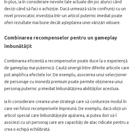
În plus, ia în considerare nevoile tale actuale din joc atunci când
decizi când să faci o achiziție. Dacă urmează să te confrunți cu un
nivel provocator, investiția într-un articol puternic imediat poate
oferi rezultate mai bune decât așteptarea unei vânzări viitoare.
Combinarea recompenselor pentru un gameplay
îmbunătățit
Combinarea eficientă a recompenselor poate duce la o experiență
de gameplay mai puternică. Caută sinergii între diferite articole care
pot amplifica efectele lor. De exemplu, asocierea unui selecționer
de personaje cu monedă premium poate permite obținerea unui
personaj puternic și imediat îmbunătățirea abilităților acestuia.
Ia în considerare crearea unei strategii care să contureze modul în
care vei folosi recompensele împreună. De exemplu, dacă obții un
articol special care îmbunătățește apărarea, ai putea dori să-l
asociezi cu un personaj care are capacități de atac ridicate pentru a
crea o echipă echilibrată.