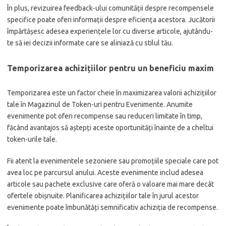
În plus, revizuirea feedback-ului comunității despre recompensele
specifice poate oferi informații despre eficiența acestora. Jucătorii
împărtășesc adesea experiențele lor cu diverse articole, ajutându-
te să iei decizii informate care se aliniază cu stilul tău.
Temporizarea achizițiilor pentru un beneficiu maxim
Temporizarea este un factor cheie în maximizarea valorii achizițiilor
tale în Magazinul de Token-uri pentru Evenimente. Anumite
evenimente pot oferi recompense sau reduceri limitate în timp,
făcând avantajos să aștepți aceste oportunități înainte de a cheltui
token-urile tale.
Fii atent la evenimentele sezoniere sau promoțiile speciale care pot
avea loc pe parcursul anului. Aceste evenimente includ adesea
articole sau pachete exclusive care oferă o valoare mai mare decât
ofertele obișnuite. Planificarea achizițiilor tale în jurul acestor
evenimente poate îmbunătăți semnificativ achiziția de recompense.