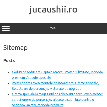
Skip
to
jucaushii.ro
content
Menu
Sitemap
Posts
Coduri de reducere Captain Marvel: Promoții limitate, Monedă
premium, Articole speciale
Premii pentru evenimentele de întoarcere: Oferte speciale,
Selectoare de personaje, Materiale de upgrade
Ofertă specială la magazinul de token-uri pentru evenimente:
selecționere de personaje, articole disponibile pentru o
perioadă limitată, monedă premium