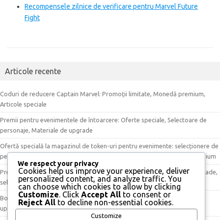
Recompensele zilnice de verificare pentru Marvel Future
Fight
Articole recente
Coduri de reducere Captain Marvel: Promoții limitate, Monedă premium,
Articole speciale
Premii pentru evenimentele de întoarcere: Oferte speciale, Selectoare de
personaje, Materiale de upgrade
Ofertă specială la magazinul de token-uri pentru evenimente: selecționere de
personaje, articole disponibile pentru o perioadă limitată, monedă premium
We respect your privacy
Cookies help us improve your experience, deliver
Premii din Magazinul de Token-uri pentru Evenimente: materiale de upgrade,
personalized content, and analyze traffic. You
selecționere de personaje, articole exclusive
can choose which cookies to allow by clicking
Customize
. Click
Accept All
to consent or
Bonusuri pentru premii de eveniment: Recompense unice, Materiale de
Reject All
to decline non-essential cookies.
upgrade, Articole exclusive
Customize