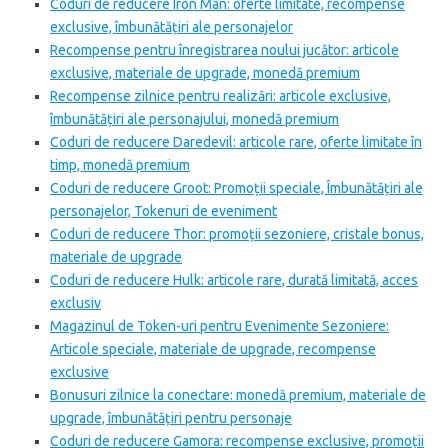
Coduri de reducere Iron Man: oferte limitate, recompense
exclusive, îmbunătățiri ale personajelor
Recompense pentru înregistrarea noului jucător: articole
exclusive, materiale de upgrade, monedă premium
Recompense zilnice pentru realizări: articole exclusive,
îmbunătățiri ale personajului, monedă premium
Coduri de reducere Daredevil: articole rare, oferte limitate în
timp, monedă premium
Coduri de reducere Groot: Promoții speciale, Îmbunătățiri ale
personajelor, Tokenuri de eveniment
Coduri de reducere Thor: promoții sezoniere, cristale bonus,
materiale de upgrade
Coduri de reducere Hulk: articole rare, durată limitată, acces
exclusiv
Magazinul de Token-uri pentru Evenimente Sezoniere:
Articole speciale, materiale de upgrade, recompense
exclusive
Bonusuri zilnice la conectare: monedă premium, materiale de
upgrade, îmbunătățiri pentru personaje
Coduri de reducere Gamora: recompense exclusive, promoții