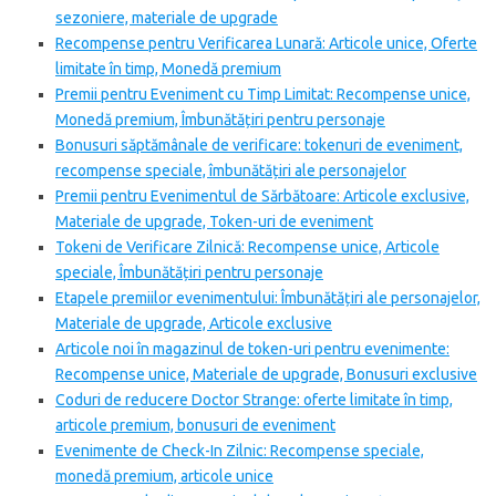
sezoniere, materiale de upgrade
Recompense pentru Verificarea Lunară: Articole unice, Oferte
limitate în timp, Monedă premium
Premii pentru Eveniment cu Timp Limitat: Recompense unice,
Monedă premium, Îmbunătățiri pentru personaje
Bonusuri săptămânale de verificare: tokenuri de eveniment,
recompense speciale, îmbunătățiri ale personajelor
Premii pentru Evenimentul de Sărbătoare: Articole exclusive,
Materiale de upgrade, Token-uri de eveniment
Tokeni de Verificare Zilnică: Recompense unice, Articole
speciale, Îmbunătățiri pentru personaje
Etapele premiilor evenimentului: Îmbunătățiri ale personajelor,
Materiale de upgrade, Articole exclusive
Articole noi în magazinul de token-uri pentru evenimente:
Recompense unice, Materiale de upgrade, Bonusuri exclusive
Coduri de reducere Doctor Strange: oferte limitate în timp,
articole premium, bonusuri de eveniment
Evenimente de Check-In Zilnic: Recompense speciale,
monedă premium, articole unice