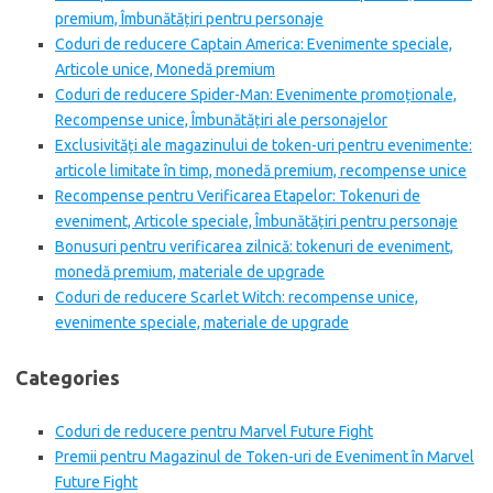
premium, Îmbunătățiri pentru personaje
Coduri de reducere Captain America: Evenimente speciale,
Articole unice, Monedă premium
Coduri de reducere Spider-Man: Evenimente promoționale,
Recompense unice, Îmbunătățiri ale personajelor
Exclusivități ale magazinului de token-uri pentru evenimente:
articole limitate în timp, monedă premium, recompense unice
Recompense pentru Verificarea Etapelor: Tokenuri de
eveniment, Articole speciale, Îmbunătățiri pentru personaje
Bonusuri pentru verificarea zilnică: tokenuri de eveniment,
monedă premium, materiale de upgrade
Coduri de reducere Scarlet Witch: recompense unice,
evenimente speciale, materiale de upgrade
Categories
Coduri de reducere pentru Marvel Future Fight
Premii pentru Magazinul de Token-uri de Eveniment în Marvel
Future Fight