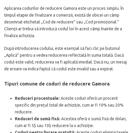
Aplicarea codurilor de reducere Gamora este un proces simplu. În
timpul etapei de finalizare a comenzii, există de obicei un câmp
desemnat etichetat „Cod de reducere” sau „Cod promoțional.”
Clienții ar trebui să introducă codul lor în acest câmp înainte de a
finaliza achiziția.
După introducerea codului, este esențial să faci clic pe butonul
„Aplică” pentru a vedea reducerea reflectată în suma totală. Dacă
codul este valid, reducerea va fi aplicată imediat. Dacă nu, un mesaj
de eroare va indica faptul că codul este invalid sau a expirat.
Tipuri comune de coduri de reducere Gamora
Reduceri procentuale:
Aceste coduri oferă un procent
specific din prețul total de achiziție, cum ar fi 10% sau 20%
reducere.
Reduceri de sumă fixă:
Acestea oferă o sumă fixă de dolari,
cum ar fi 5$ sau 10$ reducere la o achiziție.
Coduri pentru livrare gratuită:
Aceste coduri elimină taxele