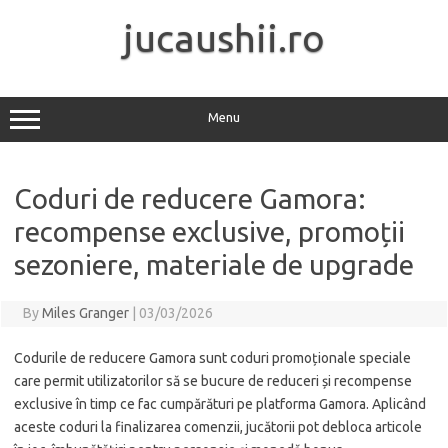
Skip
to
jucaushii.ro
content
Menu
Coduri de reducere Gamora:
recompense exclusive, promoții
sezoniere, materiale de upgrade
By
Miles Granger
|
03/03/2026
Codurile de reducere Gamora sunt coduri promoționale speciale
care permit utilizatorilor să se bucure de reduceri și recompense
exclusive în timp ce fac cumpărături pe platforma Gamora. Aplicând
aceste coduri la finalizarea comenzii, jucătorii pot debloca articole