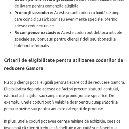
de livrare pentru comenzile eligibile.
Promoții sezoniere:
Acestea sunt coduri cu limită de timp
care coincid cu sărbători sau evenimente speciale, oferind
adesea reduceri unice.
Recompense exclusive:
Aceste coduri pot debloca articole
speciale sau bonusuri pentru clienții fideli sau abonații la
buletinul informativ.
Criterii de eligibilitate pentru utilizarea codurilor de
reducere Gamora
Nu toți clienții pot fi eligibili pentru fiecare cod de reducere Gamora.
Eligibilitatea depinde adesea de factori precum statutul contului,
istoricul achizițiilor sau campaniile promoționale specifice. De
exemplu, unele coduri pot fi valabile doar pentru cumpărătorii la
prima achiziție sau pentru anumite categorii de produse.
În plus, unele coduri pot avea cerințe minime de achiziție, ceea ce
înseamnă că clienții trebuie să cheltuie o anumită sumă pentru a