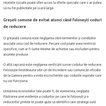
rețelele sociale poate oferi acces la oferte speciale care s-ar putea
să nu fie publicitate pe scară largă.
Greșeli comune de evitat atunci când folosești coduri
de reducere
O greșeală comună este neglijarea citirii termenilor și condițiilor
asociate unui cod de reducere. Fiecare cod poate avea restricții
specifice, cum ar fi sume minime de achiziție sau excluderi pentru
anumite produse.
O altă capcană este neglijarea verificării sursei codului de reducere.
Folosește întotdeauna site-uri de încredere sau comunicări oficiale
de la Gamora pentru a evita escrocheriile sau codurile expirate care
nu vor funcționa.
Urmărirea economiilor tale poate fi, de asemenea, neglijată.
Păstrarea unei evidențe a codurilor pe care le folosești și a
reducerilor primite te poate ajuta să identifici care strategii sunt