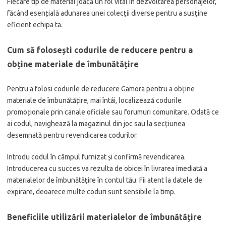
Fiecare tip de material joacă un rol vital în dezvoltarea personajelor,
făcând esențială adunarea unei colecții diverse pentru a susține
eficient echipa ta.
Cum să folosești codurile de reducere pentru a
obține materiale de îmbunătățire
Pentru a folosi codurile de reducere Gamora pentru a obține
materiale de îmbunătățire, mai întâi, localizează codurile
promoționale prin canale oficiale sau forumuri comunitare. Odată ce
ai codul, navighează la magazinul din joc sau la secțiunea
desemnată pentru revendicarea codurilor.
Introdu codul în câmpul furnizat și confirmă revendicarea.
Introducerea cu succes va rezulta de obicei în livrarea imediată a
materialelor de îmbunătățire în contul tău. Fii atent la datele de
expirare, deoarece multe coduri sunt sensibile la timp.
Beneficiile utilizării materialelor de îmbunătățire