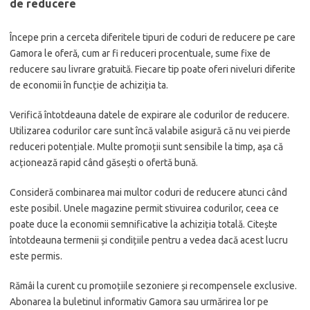
de reducere
Începe prin a cerceta diferitele tipuri de coduri de reducere pe care
Gamora le oferă, cum ar fi reduceri procentuale, sume fixe de
reducere sau livrare gratuită. Fiecare tip poate oferi niveluri diferite
de economii în funcție de achiziția ta.
Verifică întotdeauna datele de expirare ale codurilor de reducere.
Utilizarea codurilor care sunt încă valabile asigură că nu vei pierde
reduceri potențiale. Multe promoții sunt sensibile la timp, așa că
acționează rapid când găsești o ofertă bună.
Consideră combinarea mai multor coduri de reducere atunci când
este posibil. Unele magazine permit stivuirea codurilor, ceea ce
poate duce la economii semnificative la achiziția totală. Citește
întotdeauna termenii și condițiile pentru a vedea dacă acest lucru
este permis.
Rămâi la curent cu promoțiile sezoniere și recompensele exclusive.
Abonarea la buletinul informativ Gamora sau urmărirea lor pe