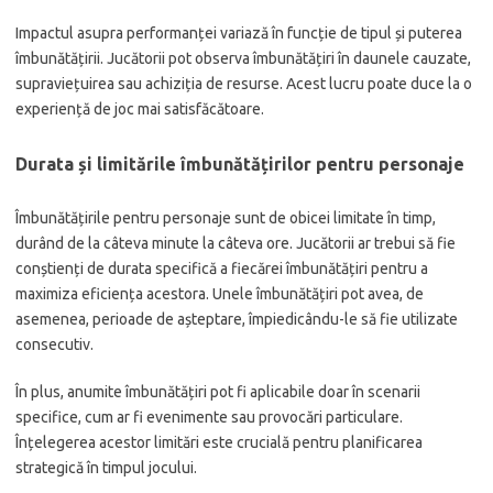
Impactul asupra performanței variază în funcție de tipul și puterea
îmbunătățirii. Jucătorii pot observa îmbunătățiri în daunele cauzate,
supraviețuirea sau achiziția de resurse. Acest lucru poate duce la o
experiență de joc mai satisfăcătoare.
Durata și limitările îmbunătățirilor pentru personaje
Îmbunătățirile pentru personaje sunt de obicei limitate în timp,
durând de la câteva minute la câteva ore. Jucătorii ar trebui să fie
conștienți de durata specifică a fiecărei îmbunătățiri pentru a
maximiza eficiența acestora. Unele îmbunătățiri pot avea, de
asemenea, perioade de așteptare, împiedicându-le să fie utilizate
consecutiv.
În plus, anumite îmbunătățiri pot fi aplicabile doar în scenarii
specifice, cum ar fi evenimente sau provocări particulare.
Înțelegerea acestor limitări este crucială pentru planificarea
strategică în timpul jocului.