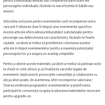
pentru a îmbunătăți abilități sau competențe particulare ale
personajelor individuale, făcându-le mai eficiente în bătălii sau
misiuni.
Articolele exclusive pentru evenimente sunt recompense unice
care pot fi obținute doar în timpul unor evenimente specifice.
Aceste articole oferă adesea îmbunătățiri substanțiale pentru
personaje sau deblochează noi caracteristici, făcându-le foarte
căutate. Jucătorii ar trebui să prioritizeze colectarea acestor
articole în timpul evenimentelor pentru a maximiza potențialul
personajului lor și a asigura un avantaj competitiv.
Pentru a obține aceste materiale, jucătorii ar trebui să participe activ
la check-in-urile zilnice și să finalizeze sarcinile legate de
eveniment. Implicarea în provocările comunității și colaborarea cu
alți jucători poate, de asemenea, oferi recompense valoroase.
Ținerea evidenței programelor evenimentelor și planificarea
participării în consecință va ajuta la adunarea materialelor necesare
pentru upgrade-uri.