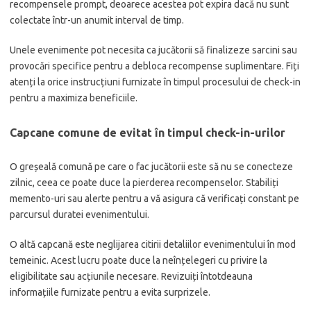
recompensele prompt, deoarece acestea pot expira dacă nu sunt
colectate într-un anumit interval de timp.
Unele evenimente pot necesita ca jucătorii să finalizeze sarcini sau
provocări specifice pentru a debloca recompense suplimentare. Fiți
atenți la orice instrucțiuni furnizate în timpul procesului de check-in
pentru a maximiza beneficiile.
Capcane comune de evitat în timpul check-in-urilor
O greșeală comună pe care o fac jucătorii este să nu se conecteze
zilnic, ceea ce poate duce la pierderea recompenselor. Stabiliți
memento-uri sau alerte pentru a vă asigura că verificați constant pe
parcursul duratei evenimentului.
O altă capcană este neglijarea citirii detaliilor evenimentului în mod
temeinic. Acest lucru poate duce la neînțelegeri cu privire la
eligibilitate sau acțiunile necesare. Revizuiți întotdeauna
informațiile furnizate pentru a evita surprizele.