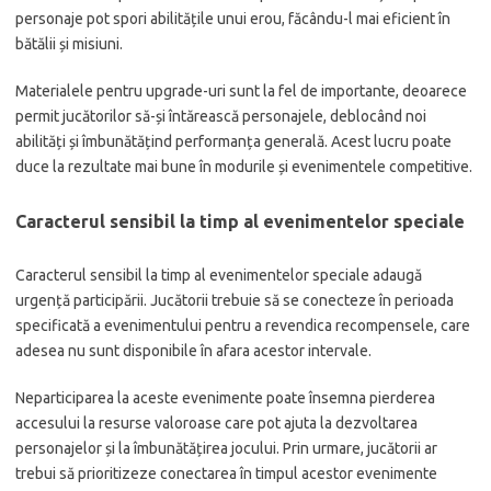
personaje pot spori abilitățile unui erou, făcându-l mai eficient în
bătălii și misiuni.
Materialele pentru upgrade-uri sunt la fel de importante, deoarece
permit jucătorilor să-și întărească personajele, deblocând noi
abilități și îmbunătățind performanța generală. Acest lucru poate
duce la rezultate mai bune în modurile și evenimentele competitive.
Caracterul sensibil la timp al evenimentelor speciale
Caracterul sensibil la timp al evenimentelor speciale adaugă
urgență participării. Jucătorii trebuie să se conecteze în perioada
specificată a evenimentului pentru a revendica recompensele, care
adesea nu sunt disponibile în afara acestor intervale.
Neparticiparea la aceste evenimente poate însemna pierderea
accesului la resurse valoroase care pot ajuta la dezvoltarea
personajelor și la îmbunătățirea jocului. Prin urmare, jucătorii ar
trebui să prioritizeze conectarea în timpul acestor evenimente