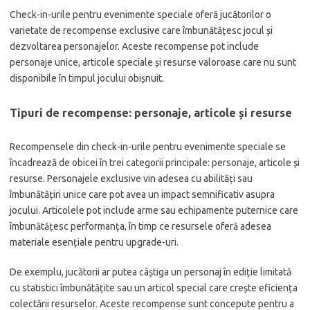
Check-in-urile pentru evenimente speciale oferă jucătorilor o
varietate de recompense exclusive care îmbunătățesc jocul și
dezvoltarea personajelor. Aceste recompense pot include
personaje unice, articole speciale și resurse valoroase care nu sunt
disponibile în timpul jocului obișnuit.
Tipuri de recompense: personaje, articole și resurse
Recompensele din check-in-urile pentru evenimente speciale se
încadrează de obicei în trei categorii principale: personaje, articole și
resurse. Personajele exclusive vin adesea cu abilități sau
îmbunătățiri unice care pot avea un impact semnificativ asupra
jocului. Articolele pot include arme sau echipamente puternice care
îmbunătățesc performanța, în timp ce resursele oferă adesea
materiale esențiale pentru upgrade-uri.
De exemplu, jucătorii ar putea câștiga un personaj în ediție limitată
cu statistici îmbunătățite sau un articol special care crește eficiența
colectării resurselor. Aceste recompense sunt concepute pentru a