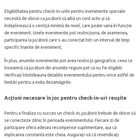
Eligibilitatea pentru check-in-urile pentru evenimente speciale
necesită de obicei ca jucătorii să aibă un cont activ și să
îndeplinească o cerință minimă de nivel, care poate varia în funcție
de eveniment. Unele evenimente pot restricționa, de asemenea,
participarea la jucătorii care s-au conectat într-un interval de timp
specific înainte de eveniment.
În plus, anumite evenimente pot avea restricții geografice, ceea ce
înseamnă că jucătorii din anumite regiuni pot să nu fie eligibili.
Verificați întotdeauna detaliile evenimentului pentru orice astfel de
limitări pentru a evita dezamăgirile.
Acțiuni necesare în joc pentru check-in-uri reușite
Pentru a finaliza cu succes un check-in, jucătorii trebuie de obicei să
se conecteze zilnic în perioada evenimentului. Fiecare zi de
participare oferă adesea recompense suplimentare, așa că
implicarea constantă este cheia. Asigurați-vă că revendicați