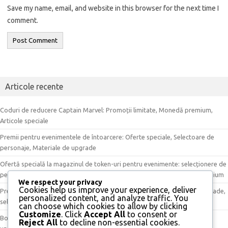
Save my name, email, and website in this browser for the next time I
comment.
Articole recente
Coduri de reducere Captain Marvel: Promoții limitate, Monedă premium,
Articole speciale
Premii pentru evenimentele de întoarcere: Oferte speciale, Selectoare de
personaje, Materiale de upgrade
Ofertă specială la magazinul de token-uri pentru evenimente: selecționere de
personaje, articole disponibile pentru o perioadă limitată, monedă premium
We respect your privacy
Cookies help us improve your experience, deliver
Premii din Magazinul de Token-uri pentru Evenimente: materiale de upgrade,
personalized content, and analyze traffic. You
selecționere de personaje, articole exclusive
can choose which cookies to allow by clicking
Customize
. Click
Accept All
to consent or
Bonusuri pentru premii de eveniment: Recompense unice, Materiale de
Reject All
to decline non-essential cookies.