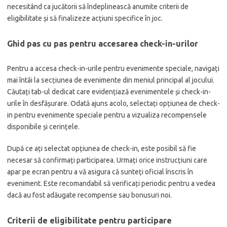
necesitând ca jucătorii să îndeplinească anumite criterii de
eligibilitate și să finalizeze acțiuni specifice în joc.
Ghid pas cu pas pentru accesarea check-in-urilor
Pentru a accesa check-in-urile pentru evenimente speciale, navigați
mai întâi la secțiunea de evenimente din meniul principal al jocului.
Căutați tab-ul dedicat care evidențiază evenimentele și check-in-
urile în desfășurare. Odată ajuns acolo, selectați opțiunea de check-
in pentru evenimente speciale pentru a vizualiza recompensele
disponibile și cerințele.
După ce ați selectat opțiunea de check-in, este posibil să fie
necesar să confirmați participarea. Urmați orice instrucțiuni care
apar pe ecran pentru a vă asigura că sunteți oficial înscris în
eveniment. Este recomandabil să verificați periodic pentru a vedea
dacă au fost adăugate recompense sau bonusuri noi.
Criterii de eligibilitate pentru participare